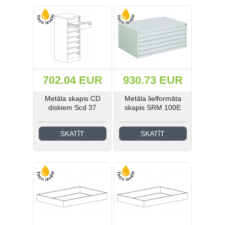
(41)
(21)
(185)
702.04 EUR
930.73 EUR
(42)
Metāla skapis CD
Metāla lielformāta
diskiem Scd 37
skapis SRM 100E
(31)
(193)
SKATĪT
SKATĪT
Ielogoties
Reģistrēties