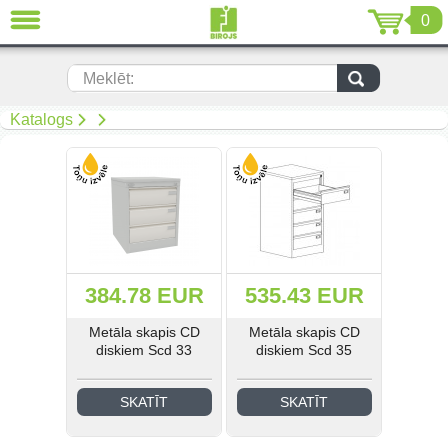
0
AIZVĒRT
LV
EN
RU
Meklēt:
(299)
Katalogs
(19)
(108)
Mīkstās mēbeles (67)
384.78 EUR
535.43 EUR
(92)
Metāla skapis CD
Metāla skapis CD
(50)
diskiem Scd 33
diskiem Scd 35
(268)
SKATĪT
SKATĪT
(34)