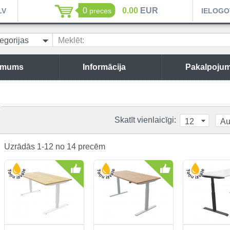
0
0.00
EUR
LV
preces
IELOGO
egorijas
Meklēt:
 mums
Informācija
Pakalpojum
Skatīt vienlaicīgi:
12
Au
Uzrādās 1-12 no 14 precēm