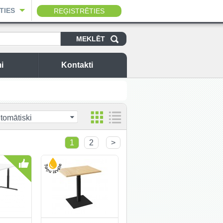
TIES
REĢISTRĒTIES
i
Kontakti
tomātiski
1
2
>