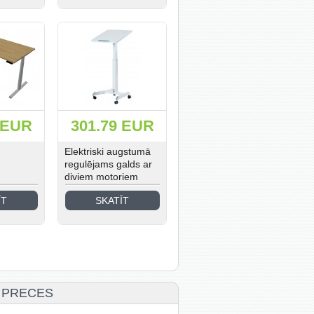
 EUR
301.79 EUR
Elektriski augstumā
regulējams galds ar
diviem motoriem
ĪT
SKATĪT
 PRECES