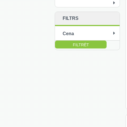
FILTRS
Cena
no:
līdz: