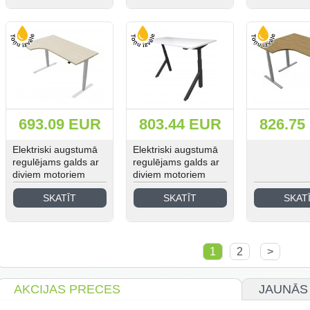
693.09 EUR
803.44 EUR
826.75
Elektriski augstumā
Elektriski augstumā
regulējams galds ar
regulējams galds ar
diviem motoriem
diviem motoriem
SKATĪT
SKATĪT
SKAT
1
2
>
AKCIJAS PRECES
JAUNĀS