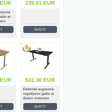
 EUR
235.01 EUR
ugstumā
alds ar
riem
ĪT
SKATĪT
 EUR
531.30 EUR
Elektriski augstumā
regulējams galds ar
diviem motoriem
ĪT
SKATĪT