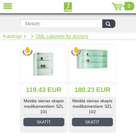
0
AIZVĒRT
LV
EN
RU
Meklēt:
(299)
Katalogs
SML cabinets for doctors
(19)
(108)
Mīkstās mēbeles (67)
119.43 EUR
180.23 EUR
(92)
Metāla sienas skapis
Metāla sienas skapis
(50)
medikamentiem SZL
medikamentiem SZL
101
102
(268)
SKATĪT
SKATĪT
(34)