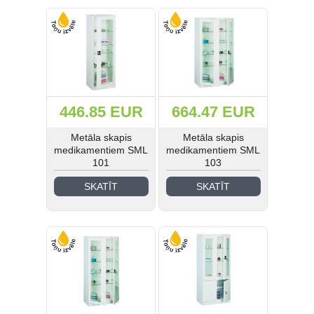
(41)
(21)
(185)
446.85 EUR
664.47 EUR
(42)
Metāla skapis
Metāla skapis
medikamentiem SML
medikamentiem SML
(31)
101
103
(193)
SKATĪT
SKATĪT
Ielogoties
Reģistrēties