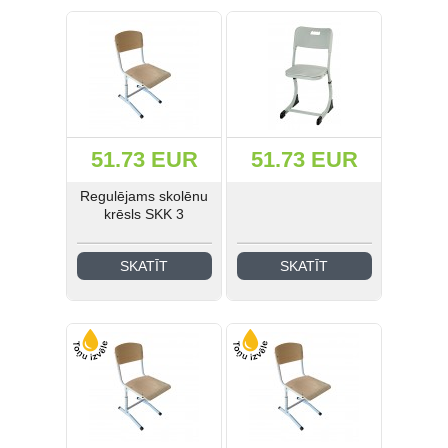
(41)
(21)
(185)
51.73 EUR
51.73 EUR
(42)
Regulējams skolēnu
krēsls SKK 3
(31)
(193)
SKATĪT
SKATĪT
Ielogoties
Reģistrēties