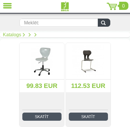
0
AIZVĒRT
LV
EN
RU
Meklēt:
(299)
Katalogs
(19)
(108)
Mīkstās mēbeles (67)
99.83 EUR
112.53 EUR
(92)
(50)
(268)
SKATĪT
SKATĪT
(34)