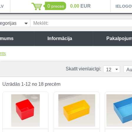
0
0.00
EUR
LV
preces
IELOGO
egorijas
Meklēt:
 mums
Informācija
Pakalpojum
nts
Skatīt vienlaicīgi:
12
Au
Uzrādās 1-12 no 18 precēm