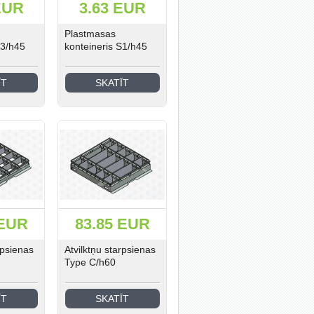
EUR
3.63 EUR
Plastmasas
S3/h45
konteineris S1/h45
ĪT
SKATĪT
 EUR
83.85 EUR
rpsienas
Atvilktņu starpsienas
Type C/h60
ĪT
SKATĪT