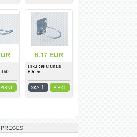
EUR
8.17 EUR
Rīku pakaramais
L150
60mm
PIRKT
SKATĪT
PIRKT
 PRECES