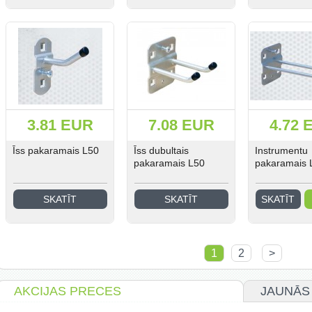
3.81 EUR
7.08 EUR
4.72 
Īss pakaramais L50
Īss dubultais
Instrumentu
pakaramais L50
pakaramais 
SKATĪT
SKATĪT
SKATĪT
1
2
>
AKCIJAS PRECES
JAUNĀS