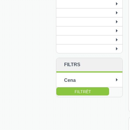
FILTRS
Cena
no:
līdz: