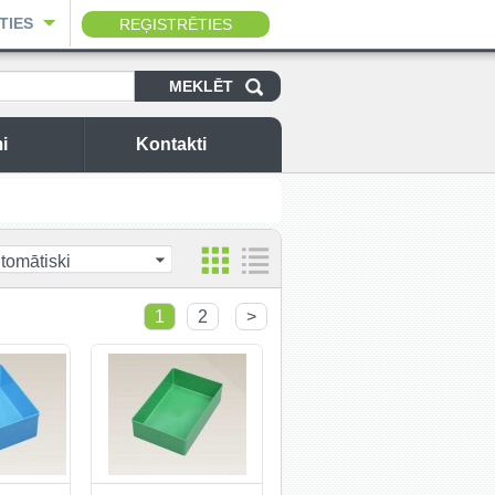
TIES
REĢISTRĒTIES
i
Kontakti
tomātiski
1
2
>