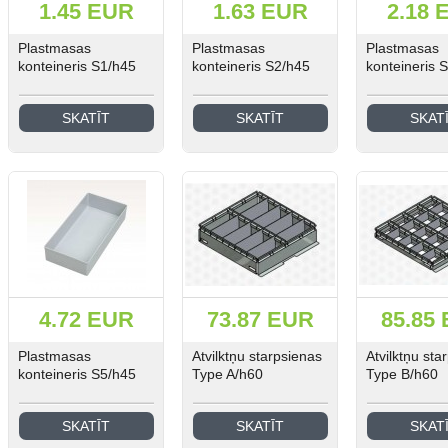
1.45 EUR
1.63 EUR
2.18 
Plastmasas
Plastmasas
Plastmasas
konteineris S1/h45
konteineris S2/h45
konteineris 
SKATĪT
SKATĪT
SKAT
4.72 EUR
73.87 EUR
85.85
Plastmasas
Atvilktņu starpsienas
Atvilktņu sta
konteineris S5/h45
Type A/h60
Type B/h60
SKATĪT
SKATĪT
SKAT