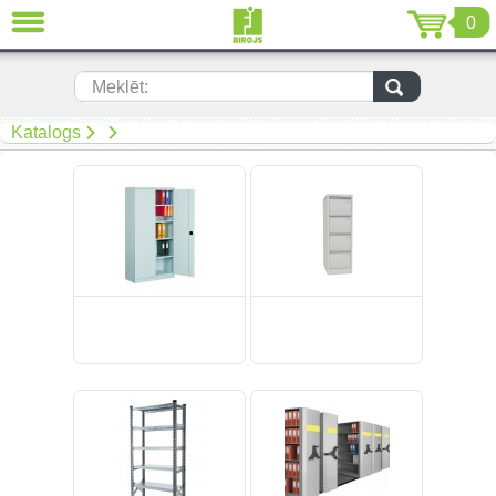
0
AIZVĒRT
LV
EN
RU
Meklēt:
(299)
Katalogs
(19)
(108)
Mīkstās mēbeles (67)
(92)
(50)
(268)
(34)