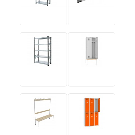
(41)
(21)
(185)
(42)
(31)
(193)
Ielogoties
Reģistrēties