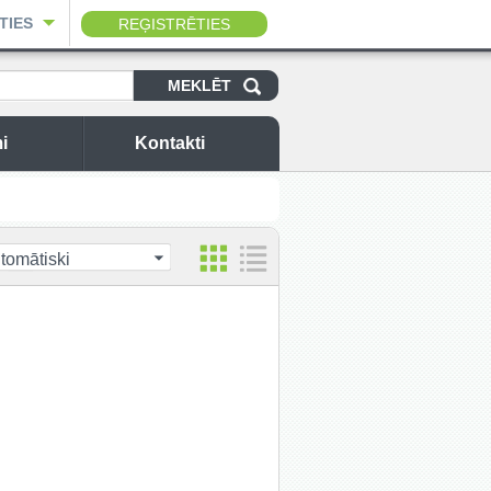
TIES
REĢISTRĒTIES
i
Kontakti
tomātiski