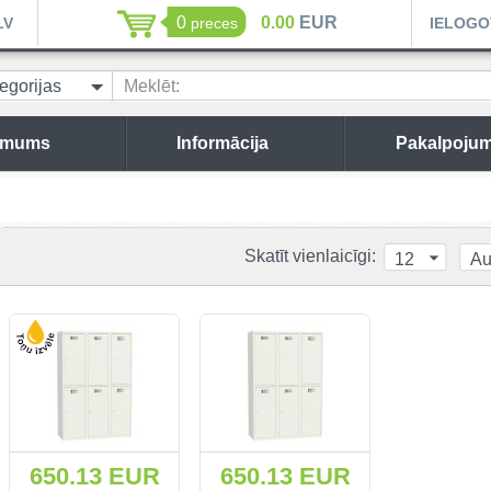
0
0.00
EUR
LV
preces
IELOGO
egorijas
Meklēt:
 mums
Informācija
Pakalpojum
Skatīt vienlaicīgi:
12
Au
650.13 EUR
650.13 EUR