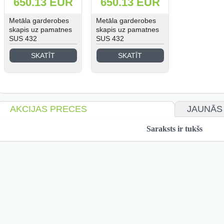
650.13 EUR
650.13 EUR
Metāla garderobes
Metāla garderobes
skapis uz pamatnes
skapis uz pamatnes
SUS 432
SUS 432
CI124.2.8.2.1
CI124.2.8.2.1
SKATĪT
SKATĪT
AKCIJAS PRECES
JAUNĀS
Saraksts ir tukšs