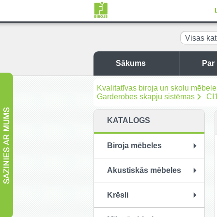
Visas kat
Sākums
Par
Kvalitatīvas biroja un skolu mēbel
Garderobes skapju sistēmas
CI
KATALOGS
Biroja mēbeles
Akustiskās mēbeles
Krēsli