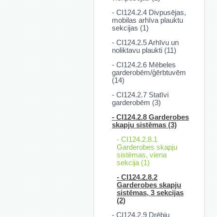
- CI124.2.4 Divpusējas,
mobilas arhīva plauktu
sekcijas (1)
- CI124.2.5 Arhīvu un
noliktavu plaukti (11)
- CI124.2.6 Mēbeles
garderobēm/ģērbtuvēm
(14)
- CI124.2.7 Statīvi
garderobēm (3)
- CI124.2.8 Garderobes
skapju sistēmas (3)
- CI124.2.8.1
Garderobes skapju
sistēmas, viena
sekcija (1)
- CI124.2.8.2
Garderobes skapju
sistēmas, 3 sekcijas
(2)
- CI124.2.9 Drēbju