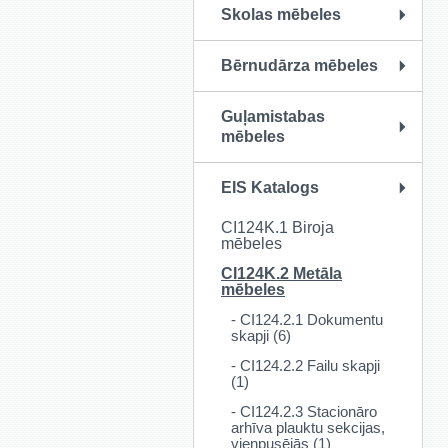
Skolas mēbeles
Bērnudārza mēbeles
Guļamistabas
mēbeles
EIS Katalogs
CI124K.1 Biroja
mēbeles
CI124K.2 Metāla
mēbeles
- CI124.2.1 Dokumentu
skapji (6)
- CI124.2.2 Failu skapji
(1)
- CI124.2.3 Stacionāro
arhīva plauktu sekcijas,
vienpusējās (1)