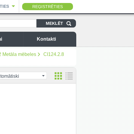
TIES
REĢISTRĒTIES
i
Kontakti
2 Metāla mēbeles
CI124.2.8
tomātiski