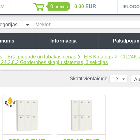
0
0.00
EUR
LV
preces
IELOGO
egorijas
Meklēt:
 mums
Informācija
Pakalpojum
es – Ērta piegāde un labākās cenas
EIS Katalogs
CI124K.
124.2.8.2 Garderobes skapju sistēmas, 3 sekcijas
Skatīt vienlaicīgi:
12
Au