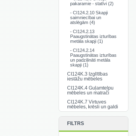
pakaramie - statīvi (2)
- CI124.2.10 Skapji
saimniecībai un
atslēgām (4)
- CI124.2.13
Paaugstinātas izturības
metāla skapji (1)
- CI124.2.14
Paaugstinātas izturības
un padziļināti metāla
skapji (1)
CI124K.3 Izglītības
iestāžu mēbeles
CI124K.4 Guļamtelpu
mēbeles un matrači
CI124K.7 Virtuves
mēbeles, krēsli un galdi
FILTRS