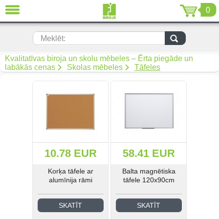
0
AIZVĒRT
LV
EN
RU
Meklēt:
Biroja mēbeles (299)
Kvalitatīvas biroja un skolu mēbeles – Ērta piegāde un
labākās cenas
Skolas mēbeles
Tāfeles
Akustiskās mēbeles (19)
Krēsli (108)
Mīkstās biroja mēbeles (67)
Biroja metāla mēbeles (92)
10.78 EUR
58.41 EUR
Arhīvam un noliktavai (50)
Korķa tāfele ar
Balta magnētiska
alumīnija rāmi
tāfele 120x90cm
Metāla mēbeles darbam (268)
SKATĪT
SKATĪT
Metāla mēbeles mantu
uzglabāšanai (34)