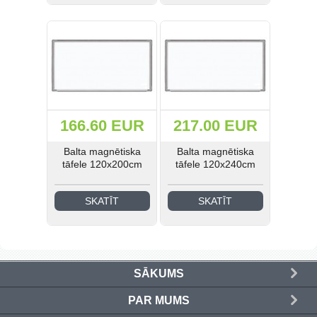
Medicīnas un laboratoriju
mēbeles (41)
Industriālā stila mēbeles (21)
Skolas mēbeles (185)
Bērnudārza mēbeles (42)
166.60 EUR
217.00 EUR
Balta magnētiska
Balta magnētiska
Guļamistabas mēbeles (31)
tāfele 120x200cm
tāfele 120x240cm
EIS Katalogs (193)
SKATĪT
SKATĪT
Ielogoties
SĀKUMS
Reģistrēties
PAR MUMS