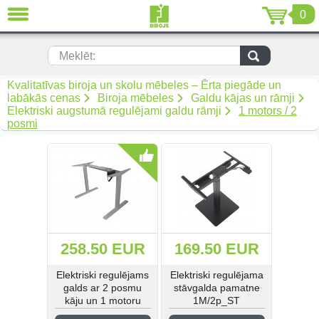
0
AIZVĒRT
LV
EN
RU
Meklēt:
Biroja mēbeles (299)
Kvalitatīvas biroja un skolu mēbeles – Ērta piegāde un
labākās cenas
Biroja mēbeles
Galdu kājas un rāmji
Elektriski augstumā regulējami galdu rāmji
1 motors / 2
Akustiskās mēbeles (19)
posmi
Krēsli (108)
Mīkstās biroja mēbeles (67)
Biroja metāla mēbeles (92)
Arhīvam un noliktavai (50)
258.50 EUR
169.50 EUR
Elektriski regulējams
Elektriski regulējama
Metāla mēbeles darbam (268)
galds ar 2 posmu
stāvgalda pamatne
kāju un 1 motoru
1M/2p_ST
Metāla mēbeles mantu
uzglabāšanai (34)