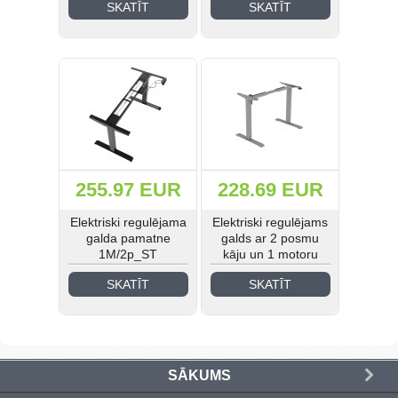
SKATĪT
SKATĪT
Medicīnas un laboratoriju
mēbeles (41)
Industriālā stila mēbeles (21)
Skolas mēbeles (185)
Bērnudārza mēbeles (42)
255.97 EUR
228.69 EUR
Guļamistabas mēbeles (31)
Elektriski regulējama
Elektriski regulējams
EIS Katalogs (193)
galda pamatne
galds ar 2 posmu
1M/2p_ST
kāju un 1 motoru
SKATĪT
SKATĪT
Ielogoties
Reģistrēties
SĀKUMS