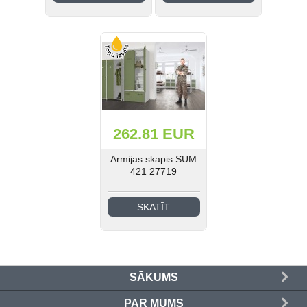
Medicīnas un laboratoriju
mēbeles (41)
Industriālā stila mēbeles (21)
Skolas mēbeles (185)
Bērnudārza mēbeles (42)
262.81 EUR
Guļamistabas mēbeles (31)
Armijas skapis SUM
421 27719
EIS Katalogs (193)
SKATĪT
Ielogoties
Reģistrēties
SĀKUMS
PAR MUMS