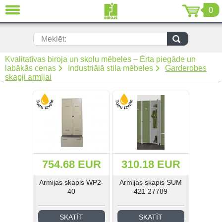
0
AIZVĒRT
LV
EN
RU
Meklēt:
Biroja mēbeles (299)
Kvalitatīvas biroja un skolu mēbeles – Ērta piegāde un
labākās cenas
Industriālā stila mēbeles
Garderobes
skapji armijai
Akustiskās mēbeles (19)
Krēsli (108)
Mīkstās biroja mēbeles (67)
Biroja metāla mēbeles (92)
754.68 EUR
310.18 EUR
Arhīvam un noliktavai (50)
Armijas skapis WP2-
Armijas skapis SUM
40
421 27789
Metāla mēbeles darbam (268)
Metāla mēbeles mantu
SKATĪT
SKATĪT
uzglabāšanai (34)