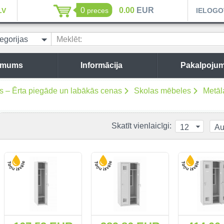
0
0.00
EUR
LV
preces
IELOGO
egorijas
Meklēt:
 mums
Informācija
Pakalpojum
es – Ērta piegāde un labākās cenas
Skolas mēbeles
Metāl
Skatīt vienlaicīgi:
12
Au