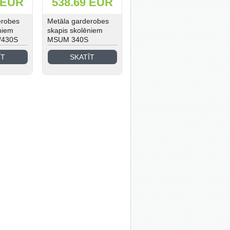
 EUR
538.69 EUR
erobes
Metāla garderobes
niem
skapis skolēniem
/430S
MSUM 340S
ĪT
SKATĪT