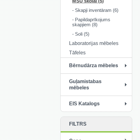
MSU skolai (5)
- Skapji inventāram (6)
- Papildaprīkojums
skapjiem (8)
- Soli (5)
Laboratorijas mēbeles
Tāfeles
Bērnudārza mēbeles
Guļamistabas
mēbeles
EIS Katalogs
FILTRS