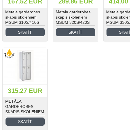
167.52 EUR
289.86 EUR
414.00
Metāla garderobes
Metāla garderobes
Metāla gard
skapis skolēniem
skapis skolēniem
skapis skolē
MSUM 310S/410S
MSUM 320S/420S
MSUM 330S
SKATĪT
SKATĪT
SKAT
315.27 EUR
METĀLA
GARDEROBES
SKAPIS SKOLĒNIEM
MSUS 322/422 S
SKATĪT