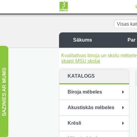
Visas kat
Sākums
Par
Kvalitatīvas biroja un skolu mēbel
skapji MSU skolai
KATALOGS
Biroja mēbeles
Akustiskās mēbeles
Krēsli