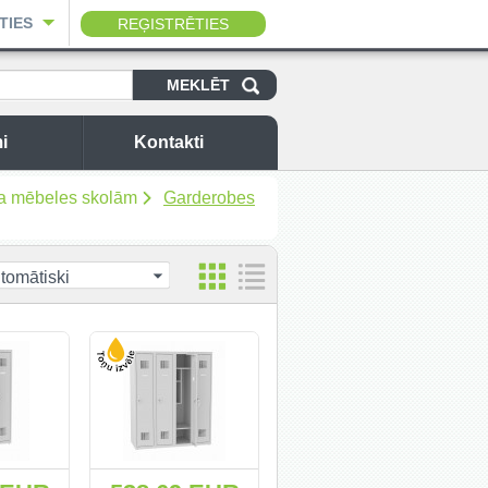
TIES
REĢISTRĒTIES
i
Kontakti
a mēbeles skolām
Garderobes
tomātiski