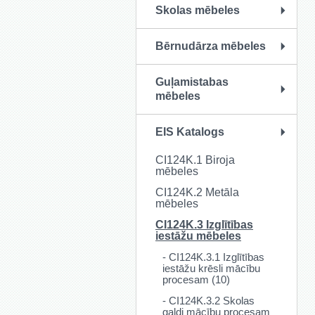
Skolas mēbeles
Bērnudārza mēbeles
Guļamistabas
mēbeles
EIS Katalogs
CI124K.1 Biroja
mēbeles
CI124K.2 Metāla
mēbeles
CI124K.3 Izglītības
iestāžu mēbeles
- CI124K.3.1 Izglītības
iestāžu krēsli mācību
procesam (10)
- CI124K.3.2 Skolas
galdi mācību procesam