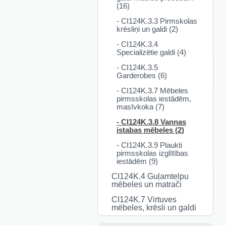
(16)
- CI124K.3.3 Pirmskolas
krēsliņi un galdi (2)
- CI124K.3.4
Specializētie galdi (4)
- CI124K.3.5
Garderobes (6)
- CI124K.3.7 Mēbeles
pirmsskolas iestādēm,
masīvkoka (7)
- CI124K.3.8 Vannas
istabas mēbeles (2)
- CI124K.3.9 Plaukti
pirmsskolas izglītības
iestādēm (9)
CI124K.4 Guļamtelpu
mēbeles un matrači
CI124K.7 Virtuves
mēbeles, krēsli un galdi