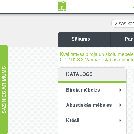
Visas kat
Sākums
Par
Kvalitatīvas biroja un skolu mēbel
CI124K.3.8 Vannas istabas mēbel
KATALOGS
Biroja mēbeles
Akustiskās mēbeles
Krēsli