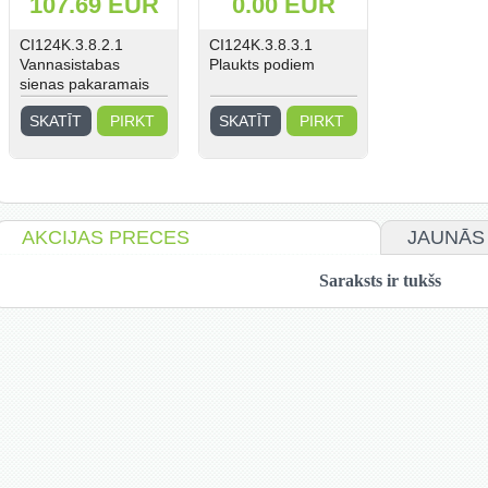
107.69 EUR
0.00 EUR
CI124K.3.8.2.1
CI124K.3.8.3.1
Vannasistabas
Plaukts podiem
sienas pakaramais
dvieļiem
SKATĪT
PIRKT
SKATĪT
PIRKT
AKCIJAS PRECES
JAUNĀS
Saraksts ir tukšs