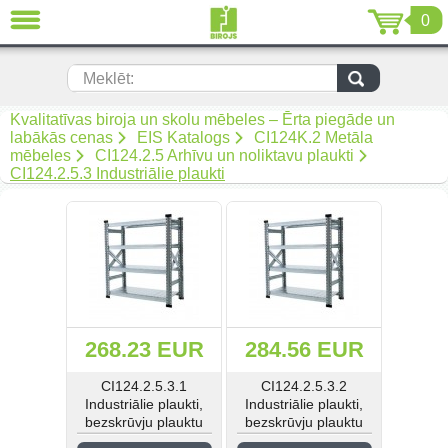
0
AIZVĒRT
LV
EN
RU
Meklēt:
Biroja mēbeles (299)
Kvalitatīvas biroja un skolu mēbeles – Ērta piegāde un
labākās cenas
EIS Katalogs
CI124K.2 Metāla
mēbeles
CI124.2.5 Arhīvu un noliktavu plaukti
Akustiskās mēbeles (19)
CI124.2.5.3 Industriālie plaukti
Krēsli (108)
Mīkstās biroja mēbeles (67)
Biroja metāla mēbeles (92)
Arhīvam un noliktavai (50)
268.23 EUR
284.56 EUR
CI124.2.5.3.1
CI124.2.5.3.2
Metāla mēbeles darbam (268)
Industriālie plaukti,
Industriālie plaukti,
bezskrūvju plauktu
bezskrūvju plauktu
Metāla mēbeles mantu
sekcija - vienpusēja,
sekcija - vienpusēja,
uzglabāšanai (34)