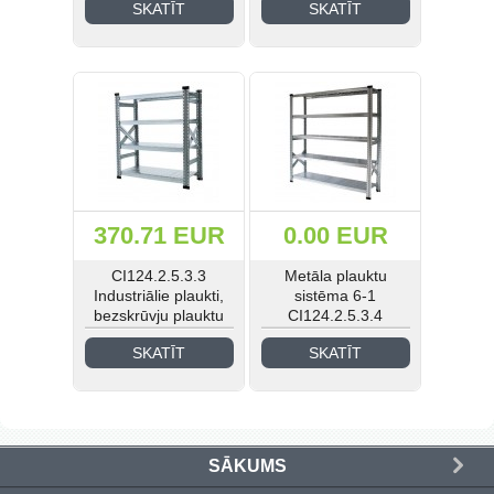
SKATĪT
SKATĪT
ar iespēju pievienot
ar iespēju pievienot
Medicīnas un laboratoriju
papildus sekcijas
papildus sekcijas
mēbeles (41)
Industriālā stila mēbeles (21)
Skolas mēbeles (185)
Bērnudārza mēbeles (42)
370.71 EUR
0.00 EUR
Guļamistabas mēbeles (31)
CI124.2.5.3.3
Metāla plauktu
EIS Katalogs (193)
Industriālie plaukti,
sistēma 6-1
bezskrūvju plauktu
CI124.2.5.3.4
sekcija - divpusēja,
SKATĪT
SKATĪT
ar iespēju pievienot
papildus sekcijas
Ielogoties
Reģistrēties
SĀKUMS