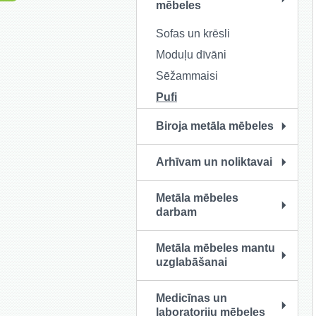
mēbeles
Sofas un krēsli
Moduļu dīvāni
Sēžammaisi
Pufi
Biroja metāla mēbeles
Arhīvam un noliktavai
Metāla mēbeles
darbam
Metāla mēbeles mantu
uzglabāšanai
Medicīnas un
laboratoriju mēbeles