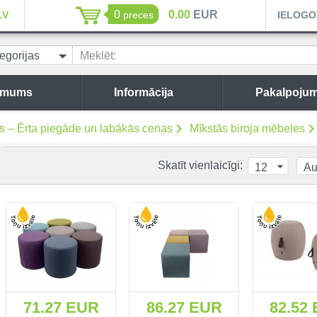
0
0.00
EUR
LV
preces
IELOGO
egorijas
Meklēt:
 mums
Informācija
Pakalpojum
es – Ērta piegāde un labākās cenas
Mīkstās biroja mēbeles
Skatīt vienlaicīgi:
12
Au
71.27 EUR
86.27 EUR
82.52