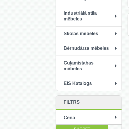
Industriālā stila
mēbeles
Skolas mēbeles
Bērnudārza mēbeles
Guļamistabas
mēbeles
EIS Katalogs
FILTRS
Cena
no:
līdz: