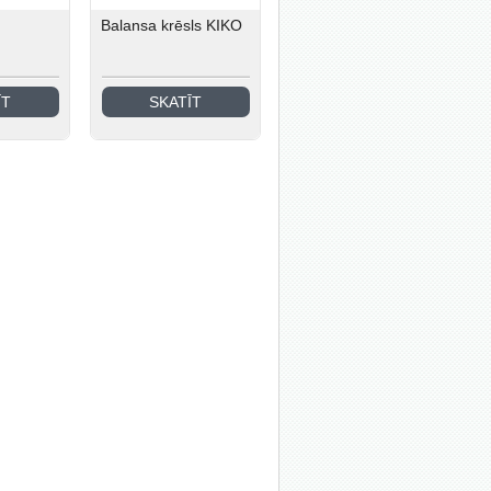
Balansa krēsls KIKO
ĪT
SKATĪT