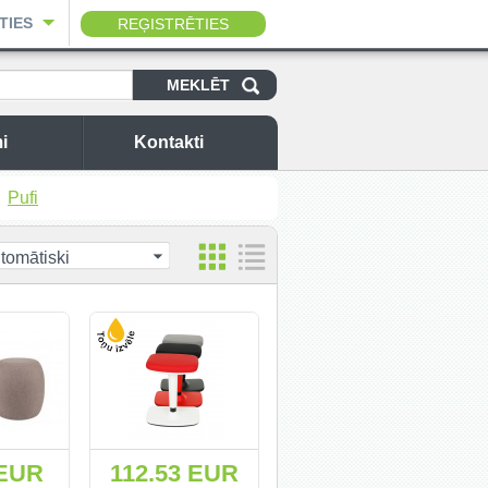
TIES
REĢISTRĒTIES
i
Kontakti
Pufi
tomātiski
 EUR
112.53 EUR