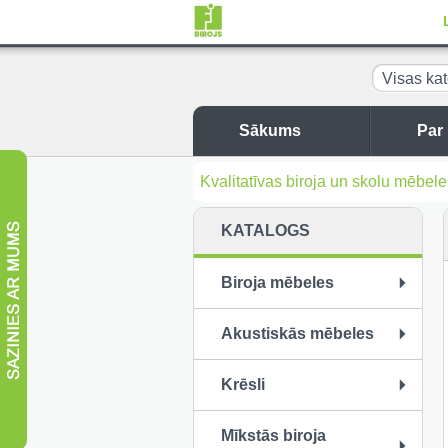
Visas kat
Sākums
Par
Kvalitatīvas biroja un skolu mēbel
KATALOGS
Biroja mēbeles
Akustiskās mēbeles
Krēsli
Mīkstās biroja