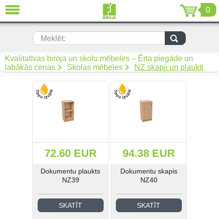
0
AIZVĒRT
LV
EN
RU
Meklēt:
Biroja mēbeles (299)
Kvalitatīvas biroja un skolu mēbeles – Ērta piegāde un
labākās cenas
Skolas mēbeles
NZ skapji un plaukti
Akustiskās mēbeles (19)
Krēsli (108)
Mīkstās biroja mēbeles (67)
Biroja metāla mēbeles (92)
72.60 EUR
94.38 EUR
Arhīvam un noliktavai (50)
Dokumentu plaukts
Dokumentu skapis
NZ39
NZ40
Metāla mēbeles darbam (268)
SKATĪT
SKATĪT
Metāla mēbeles mantu
uzglabāšanai (34)