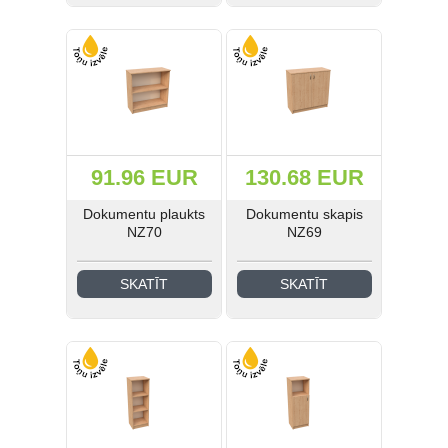
Medicīnas un laboratoriju
mēbeles (41)
Industriālā stila mēbeles (21)
Skolas mēbeles (185)
Bērnudārza mēbeles (42)
91.96 EUR
130.68 EUR
Dokumentu plaukts
Dokumentu skapis
Guļamistabas mēbeles (31)
NZ70
NZ69
EIS Katalogs (193)
SKATĪT
SKATĪT
Ielogoties
Reģistrēties