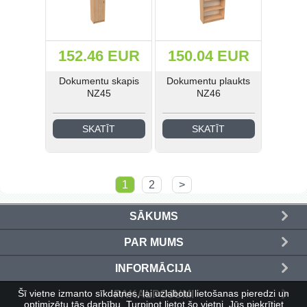
152.46 EUR
150.04 EUR
Dokumentu skapis
Dokumentu plaukts
NZ45
NZ46
SKATĪT
SKATĪT
1
2
>
SĀKUMS
PAR MUMS
INFORMĀCIJA
Šī vietne izmanto sīkdatnes, lai uzlabotu lietošanas pieredzi un
PAKALPOJUMI
optimizētu tās darbību. Turpinot lietot šo vietni, Jūs piekrītiet