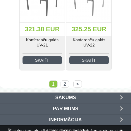
321.38 EUR
325.25 EUR
Konferenču galds
Konferenču galds
UV-21
UV-22
SKATĪT
SKATĪT
1
2
>
SĀKUMS
PAR MUMS
INFORMĀCIJA
Šī vietne izmanto sīkdatnes, lai uzlabotu lietošanas pieredzi un
PAKALPOJUMI