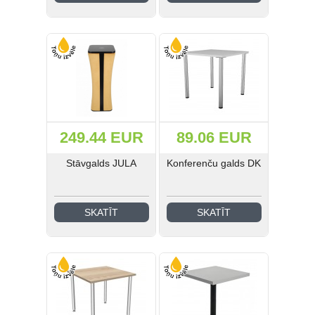
Medicīnas un laboratoriju
mēbeles (41)
Industriālā stila mēbeles (21)
Skolas mēbeles (185)
Bērnudārza mēbeles (42)
249.44 EUR
89.06 EUR
Guļamistabas mēbeles (31)
Stāvgalds JULA
Konferenču galds DK
EIS Katalogs (193)
SKATĪT
SKATĪT
Ielogoties
Reģistrēties