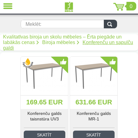
0
AIZVĒRT
LV
EN
RU
Meklēt:
Biroja mēbeles (299)
Kvalitatīvas biroja un skolu mēbeles – Ērta piegāde un
labākās cenas
Biroja mēbeles
Konferenču un sapulču
galdi
Akustiskās mēbeles (19)
Krēsli (108)
Mīkstās biroja mēbeles (67)
Biroja metāla mēbeles (92)
169.65 EUR
631.66 EUR
Arhīvam un noliktavai (50)
Konferenču galds
Konferenču galds
taisnstūra UV3
MR-1
Metāla mēbeles darbam (268)
Metāla mēbeles mantu
SKATĪT
SKATĪT
uzglabāšanai (34)