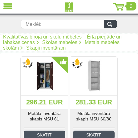
0
AIZVĒRT
LV
EN
RU
Meklēt:
Biroja mēbeles (299)
Kvalitatīvas biroja un skolu mēbeles – Ērta piegāde un
labākās cenas
Skolas mēbeles
Metāla mēbeles
skolām
Skapji inventāram
Akustiskās mēbeles (19)
Krēsli (108)
Mīkstās biroja mēbeles (67)
Biroja metāla mēbeles (92)
296.21 EUR
281.33 EUR
Arhīvam un noliktavai (50)
Metāla inventāra
Metāla inventāra
skapis MSU 61
skapis MSU 60/80
Metāla mēbeles darbam (268)
Metāla mēbeles mantu
SKATĪT
SKATĪT
uzglabāšanai (34)