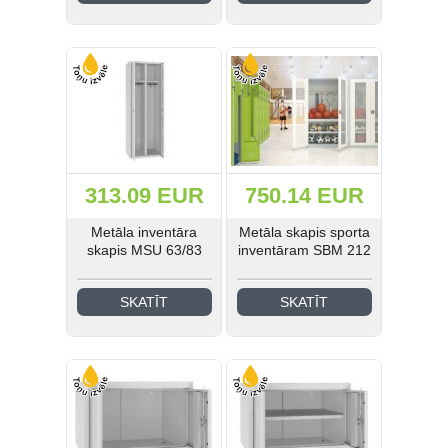
Medicīnas un laboratoriju
mēbeles (41)
Industriālā stila mēbeles (21)
Skolas mēbeles (185)
Bērnudārza mēbeles (42)
313.09 EUR
750.14 EUR
Guļamistabas mēbeles (31)
Metāla inventāra
Metāla skapis sporta
skapis MSU 63/83
inventāram SBM 212
EIS Katalogs (193)
SKATĪT
SKATĪT
Ielogoties
Reģistrēties