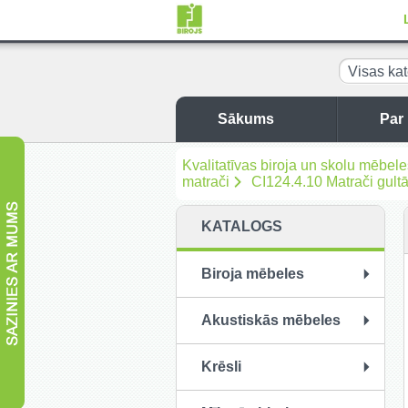
Visas kat
Sākums
Par
Kvalitatīvas biroja un skolu mēbel
matrači
CI124.4.10 Matrači gult
KATALOGS
Biroja mēbeles
Akustiskās mēbeles
Krēsli