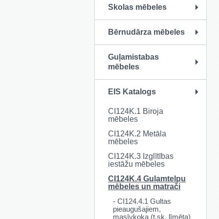
Skolas mēbeles
Bērnudārza mēbeles
Guļamistabas
mēbeles
EIS Katalogs
CI124K.1 Biroja
mēbeles
CI124K.2 Metāla
mēbeles
CI124K.3 Izglītības
iestāžu mēbeles
CI124K.4 Guļamtelpu
mēbeles un matrači
- CI124.4.1 Gultas
pieaugušajiem,
masīvkoka (t.sk. līmēta)