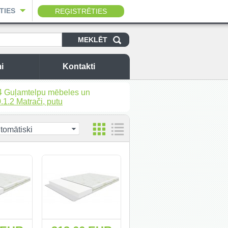
TIES
REĢISTRĒTIES
i
Kontakti
4 Guļamtelpu mēbeles un
.1.2 Matrači, putu
tomātiski