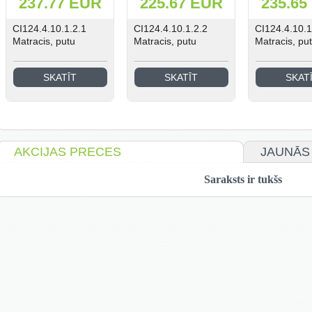
237.77 EUR
225.67 EUR
235.65
CI124.4.10.1.2.1
CI124.4.10.1.2.2
CI124.4.10.1
Matracis, putu
Matracis, putu
Matracis, pu
SKATĪT
SKATĪT
SKAT
AKCIJAS PRECES
JAUNĀS
Saraksts ir tukšs