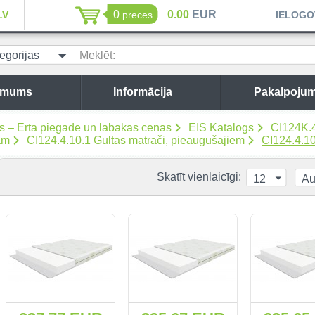
0
0.00
EUR
LV
preces
IELOGO
egorijas
Meklēt:
 mums
Informācija
Pakalpojum
es – Ērta piegāde un labākās cenas
EIS Katalogs
CI124K.
ām
CI124.4.10.1 Gultas matrači, pieaugušajiem
CI124.4.10
Skatīt vienlaicīgi:
12
Au