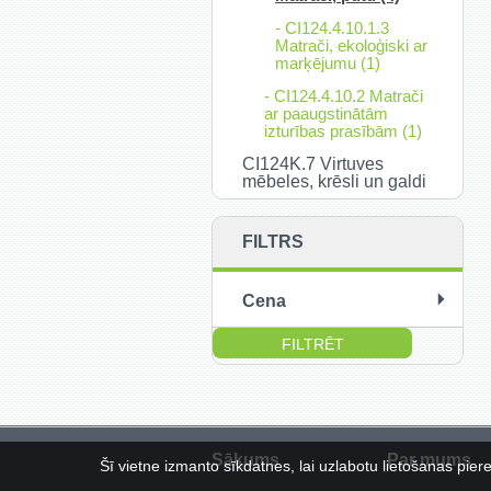
- CI124.4.10.1.3
Matrači, ekoloģiski ar
marķējumu (1)
- CI124.4.10.2 Matrači
ar paaugstinātām
izturības prasībām (1)
CI124K.7 Virtuves
mēbeles, krēsli un galdi
FILTRS
Cena
no:
līdz:
Sākums
Par mums
Šī vietne izmanto sīkdatnes, lai uzlabotu lietošanas piered