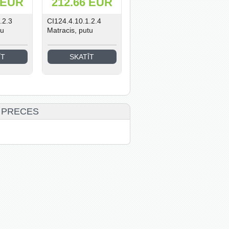
 EUR
212.66 EUR
.2.3
CI124.4.10.1.2.4
tu
Matracis, putu
ĪT
SKATĪT
 PRECES