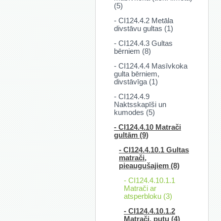
(5)
- CI124.4.2 Metāla
divstāvu gultas (1)
- CI124.4.3 Gultas
bērniem (8)
- CI124.4.4 Masīvkoka
gulta bērniem,
divstāvīga (1)
- CI124.4.9
Naktsskapīši un
kumodes (5)
- CI124.4.10 Matrači
gultām (9)
- CI124.4.10.1 Gultas
matrači,
pieaugušajiem (8)
- CI124.4.10.1.1
Matrači ar
atsperbloku (3)
- CI124.4.10.1.2
Matrači, putu (4)