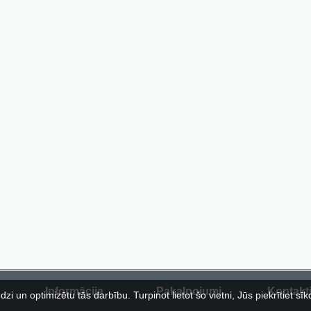
Informācija
Pakalpojumi
Kontakt
zi un optimizētu tās darbību. Turpinot lietot šo vietni, Jūs piekrītiet sīk