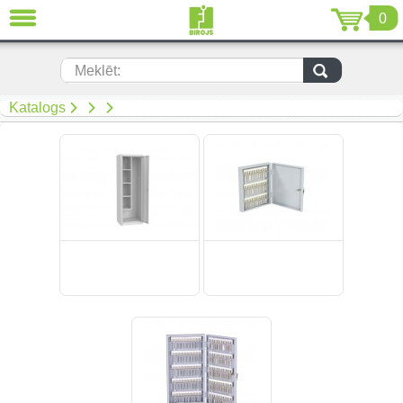
0
AIZVĒRT
LV
EN
RU
Meklēt:
(299)
Katalogs
(19)
(108)
Mīkstās mēbeles (67)
(92)
(50)
(268)
(34)