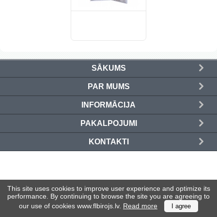
(41)
(21)
(185)
SĀKUMS
(42)
PAR MUMS
(31)
INFORMĀCIJA
PAKALPOJUMI
(193)
KONTAKTI
Ielogoties
This site uses cookies to improve user experience and optimize its
Reģistrēties
performance. By continuing to browse the site you are agreeing to
our use of cookies www.flbirojs.lv.
Read more
I agree