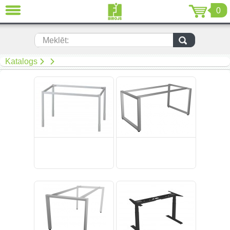
0
AIZVĒRT
LV
EN
RU
Meklēt:
(299)
Katalogs
(19)
(108)
Mīkstās mēbeles (67)
(92)
(50)
(268)
(34)