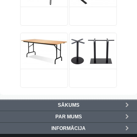
(41)
(21)
(185)
(42)
(31)
(193)
SĀKUMS
Ielogoties
PAR MUMS
Reģistrēties
INFORMĀCIJA