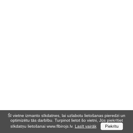
Medicīnas un laboratoriju
mēbeles (41)
Industriālā stila mēbeles (21)
Skolas mēbeles (185)
Bērnudārza mēbeles (42)
Guļamistabas mēbeles (31)
EIS Katalogs (193)
Ielogoties
Šī vietne izmanto sīkdatnes, lai uzlabotu lietošanas pieredzi un
Reģistrēties
optimizētu tās darbību. Turpinot lietot šo vietni, Jūs piekrītiet
sīkdatņu lietošanai www.flbirojs.lv.
Lasīt vairāk
Piekrītu