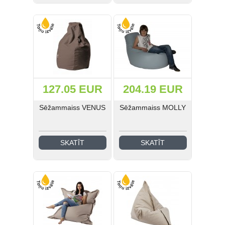
Medicīnas un laboratoriju
mēbeles (41)
Industriālā stila mēbeles (21)
Skolas mēbeles (185)
Bērnudārza mēbeles (42)
127.05 EUR
204.19 EUR
Sēžammaiss VENUS
Sēžammaiss MOLLY
Guļamistabas mēbeles (31)
EIS Katalogs (193)
SKATĪT
SKATĪT
Ielogoties
Reģistrēties