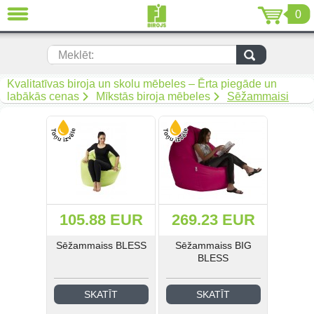
0
AIZVĒRT
LV
EN
RU
Meklēt:
Biroja mēbeles (299)
Kvalitatīvas biroja un skolu mēbeles – Ērta piegāde un
labākās cenas
Mīkstās biroja mēbeles
Sēžammaisi
Akustiskās mēbeles (19)
Krēsli (108)
Mīkstās biroja mēbeles (67)
Biroja metāla mēbeles (92)
105.88 EUR
269.23 EUR
Arhīvam un noliktavai (50)
Sēžammaiss BLESS
Sēžammaiss BIG
BLESS
Metāla mēbeles darbam (268)
SKATĪT
SKATĪT
Metāla mēbeles mantu
uzglabāšanai (34)